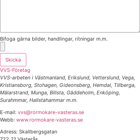
Bifoga gärna bilder, handlingar, ritningar m.m.
Skicka
VVS-Företag
VVS-arbeten i Västmanland, Erikslund, Vetterslund, Vega,
Kristiansborg, Stohagen, Gideonsberg, Hemdal, Tillberga,
Mälarstrand, Munga, Billsta, Gäddeholm, Enköping,
Surahmmar, Hallstahammar m.m.
E-mail:
vvs@rormokare-vasteras.se
Webb:
www.rormokare-vasteras.se
Adress: Skallbergsgatan
722 21 Västerås